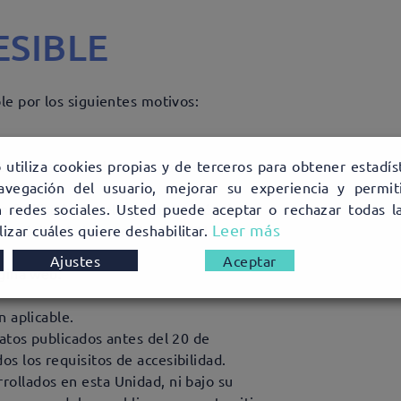
SIBLE
le por los siguientes motivos:
 utiliza cookies propias y de terceros para obtener estadís
té implementada o no sea correcta – –
avegación del usuario, mejorar su experiencia y permiti
9:2022
 redes sociales. Usted puede aceptar o rechazar todas la
 facilitado su rellenado a través de
Leer más
izar cuáles quiere deshabilitar.
 propósito de la entrada UNE-EN
Ajustes
Aceptar
ágina web.
n aplicable.
atos publicados antes del 20 de
s los requisitos de accesibilidad.
ollados en esta Unidad, ni bajo su