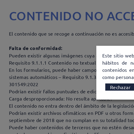
CONTENIDO NO ACCE
El contenido que se recoge a continuación no es accesib
Falta de conformidad:
Este sitio web
Pueden existir algunas imágenes cuya alternativa no es
hábitos de n
Requisito 9.1.1.1 Contenido no textual UNE-EN 30154
contenidos en
En los formularios, puede haber campos que no se hayan
como personal
sistemas automáticos – Requisito 9.1.3.5 Identificar el
301549:2022
Rechazar
Podrían existir fallos puntuales de edición en alguna p
Carga desproporcionada: No resulta aplicable.
El contenido no entra dentro del ámbito de la legislació
Podrían existir archivos ofimáticos en PDF u otros form
septiembre de 2018 que no cumplan en su totalidad todo
Puede haber contenidos de terceros que no estén desarr