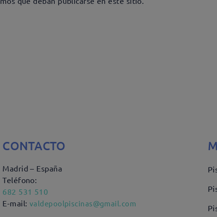
smos que deban publicarse en este sitio.
CONTACTO
M
Madrid – España
Pi
Teléfono:
Pi
682 531 510
E-mail:
valdepoolpiscinas@gmail.com
Pi